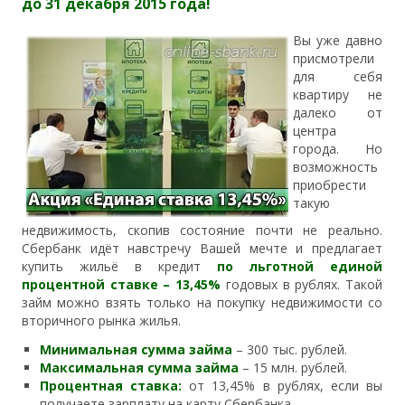
до 31 декабря 2015 года!
Вы уже давно
присмотрели
для себя
квартиру не
далеко от
центра
города. Но
возможность
приобрести
такую
недвижимость, скопив состояние почти не реально.
Сбербанк идёт навстречу Вашей мечте и предлагает
купить жильё в кредит
по льготной единой
процентной ставке – 13,45%
годовых в рублях. Такой
займ можно взять только на покупку недвижимости со
вторичного рынка жилья.
Минимальная сумма займа
– 300 тыс. рублей.
Максимальная сумма займа
– 15 млн. рублей.
Процентная ставка:
от 13,45% в рублях, если вы
получаете зарплату на карту Сбербанка.