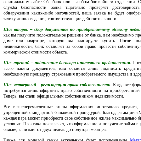
официальном сайте Сбербанк или в любом ближайшем отделении. О
служба безопасности банка тщательно проверяет достоверност
обнаружении каких-либо неточностей, ваша заявка не будет одобрен
заявку лишь сведения, соответствующие действительности.
Шаг второй – сбор документов по приобретаемому объекту недв
как вы получите положительное решение от банка, вам необходимо пр
доме или квартире, которую вы планируете купить. После пол
недвижимости, банк оставляет за собой право провести собственн
коммерческой стоимости объекта.
Шаг третий – подписание договора ипотечного кредитования.
Посл
всего пакета документов, вам остается лишь подписать кредит
необходимую процедуру страхования приобретаемого имущества и здо
Шаг четвертый
– регистрация права собственности.
Когда все фор
потребуется лишь оформить право собственности на приобретенный
Теперь, вы стали официальным собственником недвижимости.
Все вышеперечисленные этапы оформления ипотечного кредита, 
упрощенной стандартной банковской процедурой. Благодаря акции «М
каждая пара может приобрести свое собственное жилье максимально 
условиях. Практика показывает, что оформление и получение займа в
семья», занимает от двух недель до полутора месяцев.
Также для молодой семьи актуальным будет использование
Мате