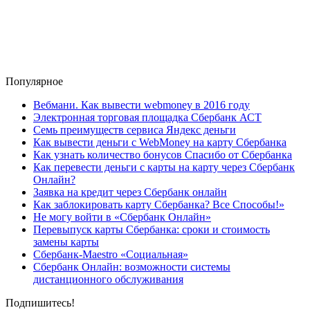
Популярное
Вебмани. Как вывести webmoney в 2016 году
Электронная торговая площадка Сбербанк АСТ
Семь преимуществ сервиса Яндекс деньги
Как вывести деньги с WebMoney на карту Сбербанка
Как узнать количество бонусов Спасибо от Сбербанка
Как перевести деньги с карты на карту через Сбербанк
Онлайн?
Заявка на кредит через Сбербанк онлайн
Как заблокировать карту Сбербанка? Все Способы!»
Не могу войти в «Сбербанк Онлайн»
Перевыпуск карты Сбербанка: сроки и стоимость
замены карты
Сбербанк-Maestro «Социальная»
Сбербанк Онлайн: возможности системы
дистанционного обслуживания
Подпишитесь!