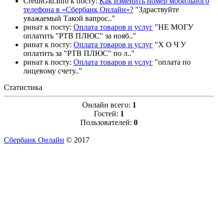
CreditGid.Info к посту:
Как изменить номер мобильного
телефона в «Сбербанк Онлайн»?
"
Здраствуйте
уважаемый Такой вапрос
.."
ринат к посту:
Оплата товаров и услуг
"
НЕ МОГУ
оплатить "РТВ ПЛЮС" за нояб
.."
ринат к посту:
Оплата товаров и услуг
"
Х О Ч У
оплатить за "РТВ ПЛЮС" по л
.."
ринат к посту:
Оплата товаров и услуг
"
оплата по
лицевому счету
.."
Статистика
Онлайн всего:
1
Гостей:
1
Пользователей:
0
Сбербанк Онлайн
© 2017